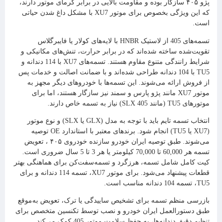
پژو ۴۰۵ سازگار بوده و مقاومت بالایی در برابر گرمای موتور دارند،
که این ویژگی بخصوص برای موتور XU7 با مشکل داغ شدن حیاتی
است.
تسمه‌های 405 از لاستیک HNBR با لایه‌های کولار یا فایبرگلاس
تقویت‌شده ساخته شده‌اند که در برابر حرارت، تنش‌های مکانیکی و
شرایط رانندگی متنوع مقاوم هستند. تسمه‌های XU7 با 114 دندانه و
TU5 با 104 دندانه طراحی شده‌اند و با ضمانت اصالت و خدمات پس
از فروش ارائه می‌شوند. این تسمه‌ها با خودروهای دیگر مجهز به
موتور XU7 مانند پژو پارس و سمند نیز سازگار هستند، اما برای
موتورهای TU5 (مانند 405 SLX) نیاز به تسمه خاص دارند.
انتخاب تسمه تایم باید با توجه به مدل (GLX یا SLX) و نوع موتور
(XU7 یا TU5) انجام شود. برندهای معتبر با استاندارد OE توصیه
می‌شوند. طبق توصیه ایران خودرو سازنده خودروی ۴۰۵ ، تعویض
تسمه هر 60,000 تا 70,000 کیلومتر یا هر 3 تا 5 سال ضروری است.
کیت کامل شامل تسمه، هرزگرد و تسمه‌سفت‌کن برای هماهنگی بهتر
قطعات پیشنهاد می‌شود. برای موتور XU7، تسمه 114 دندانه و برای
TU5، تسمه 104 دندانه مناسب است.
بازرسی منظم تسمه برای تشخیص ساییدگی یا ترک، تعویض به‌موقع
طبق دستورالعمل ایران خودرو و نصب توسط تکنسین متخصص برای
تنظیم دقیق دندانه‌ها، به حفظ سلامت موتور 405 کمک می‌کند.