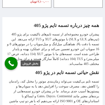
۲,۱۰۰,۰۰۰
تومان
همه چیز درباره تسمه تایم پژو 405
پیشران خودرو مجموعه‌ای از تسمه تایم‌های باکیفیت برای پژو 405
(تیپ‌های GLX و SLX) با موتورهای XU7 و TU5 ارائه می‌دهد. این
تسمه با دقت بالا، هماهنگی میل‌لنگ و میل‌سوپاپ را در موتورهای 8 و
16 سوپاپ این خودرو تضمین می‌کند و برای عملکرد بهینه و پایدار
طراحی شده است. تسمه‌های ما با موتور XU7 (114 دندانه، عرض 17
میلی‌متر) و TU5 (104 دندانه) کاملاً سازگار هستند و برای مدل‌های
بخش فروش
مختلف 405 مناسب‌اند.
نقش حیاتی تسمه تایم در پژو 405
تسمه تایم بی‌کیفیت می‌تواند زمان‌بندی موتور را مختل کند، راندمان
را کاهش دهد، مصرف سوخت را افزایش دهد یا به سوپاپ‌ها و
پیستون‌ها آسیب جدی برساند. ما در پیشران خودرو تسمه‌هایی از
برندهای معتبر مانند Gates، Dayco، Continental و ایساکو با
استانداردهای OE و ISO 9001 ارائه می‌دهیم که با هر دو تیپ ماشین