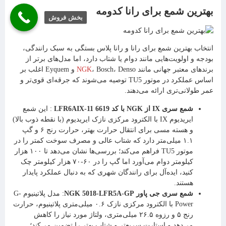
بهترین شمع برای رانا کدومه
بخش فروش
انتخاب بهترین شمع برای رانا و رانا پلاس بستگی به سبک رانندگی،
بودجه و اولویت‌هایی مانند دوام یا شتاب دارد، اما مدل‌های برتر از
برندهای معتبر جهانی مانند
NGK
، Bosch، Denso و Eyquem اغلب بر
اساس عملکرد در موتور TU5 توصیه می‌شوند که جرقه‌ای قوی‌تر و
عمر طولانی‌تری ارائه می‌دهند.
شمع سری IX از NGK با کد LFR6AIX-11 6619
: این شمع
ایریدیوم IX با الکترود مرکزی نازک ایریدیوم (با نقطه ذوب بالا)
و هسته مسی برای انتقال حرارت بهتر، حرارت رنج ۶ و گپ
۱.۱ میلی‌متر دارد که شتاب عالی و مصرف سوخت کمتر را در
موتور TU5 فراهم می‌کند؛ بررسی‌ها نشان می‌دهد تا ۱۰۰ هزار
کیلومتر دوام می‌آورد اما گپ را در ۶۰-۷۰ هزار کیلومتر چک
کنید، ایده‌آل برای رانندگان شهری که به دنبال عملکرد پایدار
هستند.
شمع سری جی پاور NGK 5018-LFR5A-GP
: مدل پلاتینیوم G-
Power با الکترود مرکزی نازک ۰.۶ میلی‌متری پلاتینیوم، حرارت
رنج ۵ و رزوه ۲۶.۵ میلی‌متری، ولتاژ مورد نیاز را کاهش
می‌دهد و استارت سریع‌تر و شتاب بهتر را تضمین می‌کند؛