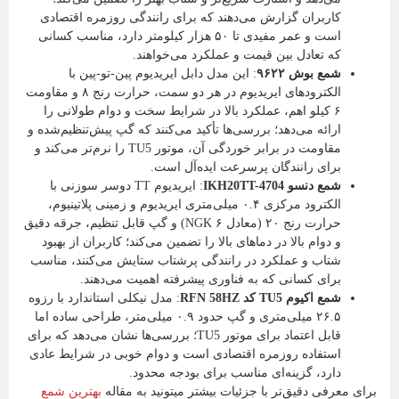
کاربران گزارش می‌دهند که برای رانندگی روزمره اقتصادی
است و عمر مفیدی تا ۵۰ هزار کیلومتر دارد، مناسب کسانی
که تعادل بین قیمت و عملکرد می‌خواهند.
شمع بوش ۹۶۲۲
: این مدل دابل ایریدیوم پین-تو-پین با
الکترودهای ایریدیوم در هر دو سمت، حرارت رنج ۸ و مقاومت
۶ کیلو اهم، عملکرد بالا در شرایط سخت و دوام طولانی را
ارائه می‌دهد؛ بررسی‌ها تأکید می‌کنند که گپ پیش‌تنظیم‌شده و
مقاومت در برابر خوردگی آن، موتور TU5 را نرم‌تر می‌کند و
برای رانندگان پرسرعت ایده‌آل است.
شمع دنسو IKH20TT-4704
: ایریدیوم TT دوسر سوزنی با
الکترود مرکزی ۰.۴ میلی‌متری ایریدیوم و زمینی پلاتینیوم،
حرارت رنج ۲۰ (معادل NGK ۶) و گپ قابل تنظیم، جرقه دقیق
و دوام بالا در دماهای بالا را تضمین می‌کند؛ کاربران از بهبود
شتاب و عملکرد در رانندگی پرشتاب ستایش می‌کنند، مناسب
برای کسانی که به فناوری پیشرفته اهمیت می‌دهند.
شمع اکیوم TU5 کد RFN 58HZ
: مدل نیکلی استاندارد با رزوه
۲۶.۵ میلی‌متری و گپ حدود ۰.۹ میلی‌متر، طراحی ساده اما
قابل اعتماد برای موتور TU5؛ بررسی‌ها نشان می‌دهد که برای
استفاده روزمره اقتصادی است و دوام خوبی در شرایط عادی
دارد، گزینه‌ای مناسب برای بودجه محدود.
برای معرفی دقیق‌تر با جزئیات بیشتر میتونید به مقاله
بهترین شمع