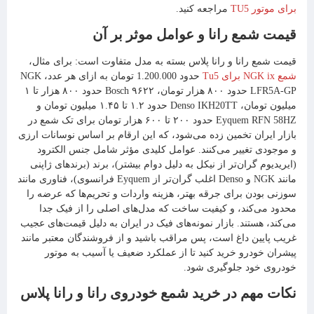
برای موتور TU5
مراجعه کنید.
قیمت شمع رانا و عوامل موثر بر آن
قیمت شمع رانا و رانا پلاس بسته به مدل متفاوت است: برای مثال،
شمع NGK ix برای Tu5
حدود 1.200.000 تومان به ازای هر عدد، NGK
LFR5A-GP حدود ۸۰۰ هزار تومان، Bosch ۹۶۲۲ حدود ۸۰۰ هزار تا ۱
میلیون تومان، Denso IKH20TT حدود ۱.۲ تا ۱.۴۵ میلیون تومان و
Eyquem RFN 58HZ حدود ۲۰۰ تا ۶۰۰ هزار تومان برای تک شمع در
بازار ایران تخمین زده می‌شود، که این ارقام بر اساس نوسانات ارزی
و موجودی تغییر می‌کنند. عوامل کلیدی مؤثر شامل جنس الکترود
(ایریدیوم گران‌تر از نیکل به دلیل دوام بیشتر)، برند (برندهای ژاپنی
مانند NGK و Denso اغلب گران‌تر از Eyquem فرانسوی)، فناوری مانند
سوزنی بودن برای جرقه بهتر، هزینه واردات و تحریم‌ها که عرضه را
محدود می‌کند، و کیفیت ساخت که مدل‌های اصلی را از فیک جدا
می‌کند، هستند. بازار نمونه‌های فیک در ایران به دلیل قیمت‌های عجیب
غریب پایین داغ است، پس مراقب باشید و از فروشندگان معتبر مانند
پیشران خودرو خرید کنید تا از عملکرد ضعیف یا آسیب به موتور
خودروی خود جلوگیری شود.
نکات مهم در خرید شمع خودروی رانا و رانا پلاس