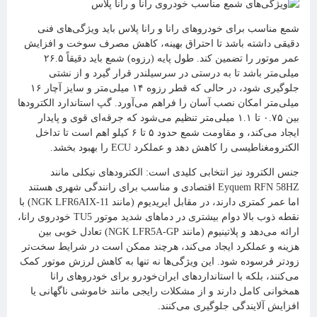
شمع مناسب برای خودروهای رانا و رانا پلاس باید ویژگی‌های فنی
دقیقی داشته باشد تا احتراق بهینه، کاهش مصرف سوخت و افزایش
عمر موتور را تضمین کند. طول پایه (رزوه) شمع باید دقیقاً ۲۶.۵
میلی‌متر باشد تا به درستی در سرسیلندر قرار گیرد و از نشتی
جلوگیری شود، در حالی که قطر رزوه ۱۴ میلی‌متر و سایز آچار ۱۶
میلی‌متر امکان نصب آسان را فراهم می‌آورد. گپ استاندارد الکترودها
بین ۰.۷۵ تا ۱.۱ میلی‌متر تنظیم می‌شود که جرقه‌ای قوی و پایدار
ایجاد می‌کند، و مقاومت شمع حدود ۵ تا ۶ کیلو اهم است تا تداخل
الکترومغناطیسی را کاهش دهد و عملکرد ECU را بهبود بخشد.
جنس الکترود نیز انتخابی کلیدی است: الکترودهای نیکلی مانند
Eyquem RFN 58HZ اقتصادی و مناسب برای رانندگی شهری هستند
اما عمر کمتری دارند، در مقابل ایریدیوم (مانند NGK LFR6AIX-11) با
نقطه ذوب بالا دوام بیشتری در دماهای شدید موتور TU5 خودروی رانا،
ارائه می‌دهد و پلاتینیوم (مانند NGK LFR5A-GP) تعادل خوبی بین
هزینه و عملکرد ایجاد می‌کند، هرچند ممکن است در شرایط سخت‌تر
زودتر فرسوده شود. این ویژگی‌ها نه تنها به کاهش لرزش موتور کمک
می‌کنند، بلکه با استانداردهای ایران‌خودرو برای خودروهای رانا
همخوانی کامل دارند و از مشکلات رایجی مانند خاموشی ناگهانی یا
افزایش آلایندگی جلوگیری می‌کنند.