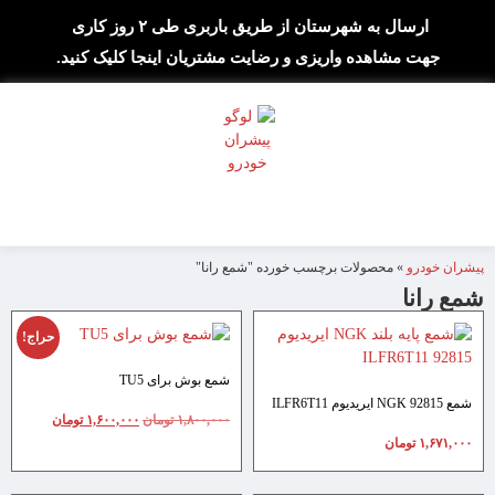
ارسال به شهرستان از طریق باربری طی ۲ روز کاری
جهت مشاهده واریزی و رضایت مشتریان اینجا کلیک کنید.
پیشران خودرو
»
محصولات برچسب خورده "شمع رانا"
شمع رانا
حراج!
شمع بوش برای TU5
شمع NGK 92815 ایریدیوم ILFR6T11
۱,۸۰۰,۰۰۰
تومان
۱,۶۰۰,۰۰۰
تومان
۱,۶۷۱,۰۰۰
تومان