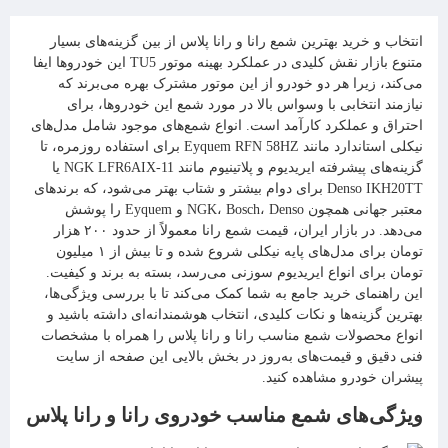
انتخاب و خرید بهترین شمع رانا و رانا پلاس از بین گزینه‌های بسیار
متنوع بازار نقش کلیدی در عملکرد بهینه موتور TU5 این خودرو‌ها ایفا
می‌کند، زیرا هر دو خودرو از این موتور مشترک بهره می‌برند که
نیازمند انتخابی با وسواس بالا در مورد شمع این خودروها، برای
احتراق و عملکرد کارآمد است. انواع شمع‌های موجود شامل مدل‌های
نیکلی استاندارد مانند Eyquem RFN 58HZ برای استفاده روزمره، تا
گزینه‌های پیشرفته ایریدیوم و پلاتینیوم مانند NGK LFR6AIX-11 یا
Denso IKH20TT برای دوام بیشتر و شتاب بهتر می‌شود، که برندهای
معتبر جهانی همچون NGK، Bosch، Denso و Eyquem را پوشش
می‌دهد. در بازار ایران، قیمت شمع رانا معمولاً از حدود ۲۰۰ هزار
تومان برای مدل‌های پایه نیکلی شروع شده و تا بیش از ۱ میلیون
تومان برای انواع ایریدیوم سوزنی می‌رسد، بسته به برند و کیفیت.
این راهنمای خرید جامع به شما کمک می‌کند تا با بررسی ویژگی‌ها،
بهترین گزینه‌ها و نکات کلیدی، انتخاب هوشمندانه‌ای داشته باشید و
انواع محصولات شمع مناسب رانا و رانا پلاس را همراه با مشخصات
فنی دقیق و قیمت‌های به‌روز در بخش بالایی این صفحه از سایت
پیشران خودرو مشاهده کنید.
ویژگی‌های شمع مناسب خودروی رانا و رانا پلاس