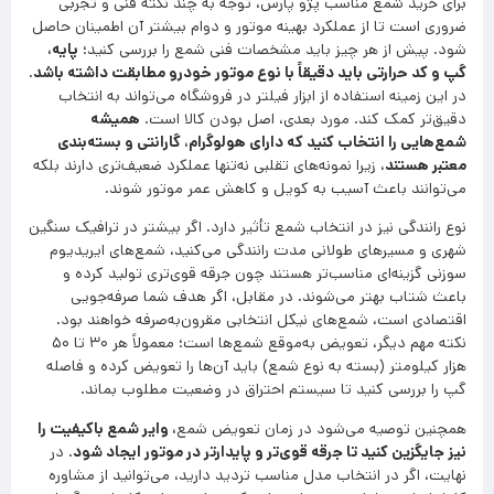
برای خرید شمع مناسب پژو پارس، توجه به چند نکته فنی و تجربی
ضروری است تا از عملکرد بهینه موتور و دوام بیشتر آن اطمینان حاصل
شود. پیش از هر چیز باید مشخصات فنی شمع را بررسی کنید؛
پایه،
گپ و کد حرارتی باید دقیقاً با نوع موتور خودرو مطابقت داشته باشد
.
در این زمینه استفاده از ابزار فیلتر در فروشگاه می‌تواند به انتخاب
دقیق‌تر کمک کند. مورد بعدی، اصل بودن کالا است.
همیشه
شمع‌هایی را انتخاب کنید که دارای هولوگرام، گارانتی و بسته‌بندی
معتبر هستند
، زیرا نمونه‌های تقلبی نه‌تنها عملکرد ضعیف‌تری دارند بلکه
می‌توانند باعث آسیب به کویل و کاهش عمر موتور شوند.
نوع رانندگی نیز در انتخاب شمع تأثیر دارد. اگر بیشتر در ترافیک سنگین
شهری و مسیرهای طولانی مدت رانندگی می‌کنید، شمع‌های ایریدیوم
سوزنی گزینه‌ای مناسب‌تر هستند چون جرقه قوی‌تری تولید کرده و
باعث شتاب بهتر می‌شوند. در مقابل، اگر هدف شما صرفه‌جویی
اقتصادی است، شمع‌های نیکل انتخابی مقرون‌به‌صرفه خواهند بود.
نکته مهم دیگر، تعویض به‌موقع شمع‌ها است؛ معمولاً هر ۳۰ تا ۵۰
هزار کیلومتر (بسته به نوع شمع) باید آن‌ها را تعویض کرده و فاصله
گپ را بررسی کنید تا سیستم احتراق در وضعیت مطلوب بماند.
همچنین توصیه می‌شود در زمان تعویض شمع
، وایر شمع باکیفیت را
نیز جایگزین کنید تا جرقه قوی‌تر و پایدارتر در موتور ایجاد شود
. در
نهایت، اگر در انتخاب مدل مناسب تردید دارید، می‌توانید از مشاوره