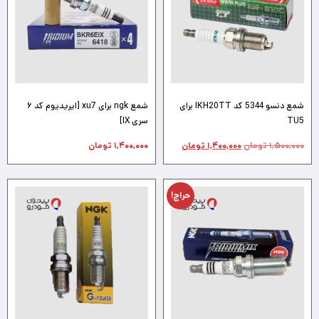
شمع دنسو 5344 کد IKH20TT برای
شمع ngk برای xu7 [ایریدیوم کد ۶
TU5
سری IX]
۱,۵۰۰,۰۰۰
تومان
۱,۴۰۰,۰۰۰
تومان
۱,۴۰۰,۰۰۰
تومان
حراج!