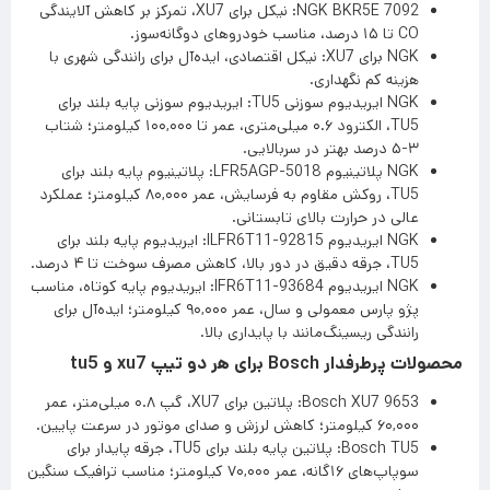
NGK BKR5E 7092: نیکل برای XU7، تمرکز بر کاهش آلایندگی
CO تا ۱۵ درصد، مناسب خودروهای دوگانه‌سوز.
NGK برای XU7: نیکل اقتصادی، ایده‌آل برای رانندگی شهری با
هزینه کم نگهداری.
NGK ایریدیوم سوزنی TU5: ایریدیوم سوزنی پایه بلند برای
TU5، الکترود ۰.۶ میلی‌متری، عمر تا ۱۰۰,۰۰۰ کیلومتر؛ شتاب
۳-۵ درصد بهتر در سربالایی.
NGK پلاتینیوم LFR5AGP-5018: پلاتینیوم پایه بلند برای
TU5، روکش مقاوم به فرسایش، عمر ۸۰,۰۰۰ کیلومتر؛ عملکرد
عالی در حرارت بالای تابستانی.
NGK ایریدیوم ILFR6T11-92815: ایریدیوم پایه بلند برای
TU5، جرقه دقیق در دور بالا، کاهش مصرف سوخت تا ۴ درصد.
NGK ایریدیوم IFR6T11-93684: ایریدیوم پایه کوتاه، مناسب
پژو پارس معمولی و سال، عمر ۹۰,۰۰۰ کیلومتر؛ ایده‌آل برای
رانندگی ریسینگ‌مانند با پایداری بالا.
محصولات پرطرفدار Bosch برای هر دو تیپ xu7 و tu5
Bosch XU7 9653: پلاتین برای XU7، گپ ۰.۸ میلی‌متر، عمر
۶۰,۰۰۰ کیلومتر؛ کاهش لرزش و صدای موتور در سرعت پایین.
Bosch TU5: پلاتین پایه بلند برای TU5، جرقه پایدار برای
سوپاپ‌های ۱۶گانه، عمر ۷۰,۰۰۰ کیلومتر؛ مناسب ترافیک سنگین