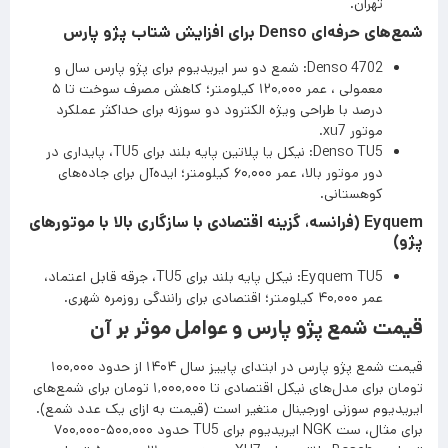
تهران.
شمع‌های حرفه‌ای Denso برای افزایش شتاب پژو پارس
Denso 4702: شمع دو سر ایریدیوم برای پژو پارس سال و
معمولی ، عمر ۱۲۰,۰۰۰ کیلومتر؛ کاهش مصرف سوخت تا ۵
درصد با طراحی ویژه الکترود دو سوزنه برای حداکثر عملکرد
موتور xu7.
Denso TU5: نیکل یا پلاتین پایه بلند برای TU5، پایداری در
دور موتور بالا، عمر ۶۰,۰۰۰ کیلومتر؛ ایده‌آل برای جاده‌های
کوهستانی.
Eyquem (فرانسه، گزینه اقتصادی با سازگاری بالا با موتورهای
پژو)
Eyquem TU5: نیکل پایه بلند برای TU5، جرقه قابل اعتماد،
عمر ۴۰,۰۰۰ کیلومتر؛ اقتصادی برای رانندگی روزمره شهری.
قیمت شمع پژو پارس و عوامل موثر بر آن
قیمت شمع پژو پارس در ابتدای پاییز سال ۱۴۰۴ از حدود ۱۰۰,۰۰۰
تومان برای مدل‌های نیکل اقتصادی تا ۱,۰۰۰,۰۰۰ تومان برای شمع‌های
ایریدیوم سوزنی اورجینال متغیر است (قیمت به ازای یک عدد شمع).
برای مثال، ست NGK ایریدیوم برای TU5 حدود ۵۰۰,۰۰۰-۷۰۰,۰۰۰