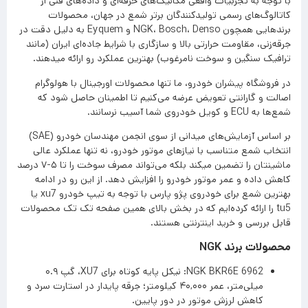
با توجه به تجربیات واقعی مکانیک‌های حرفه‌ای و داده‌های فنی از
کاتالوگ‌های رسمی تولیدکنندگان برتر شمع در جهان، محصولات
برندهایی همچون NGK، Bosch، Denso و Eyquem به دلیل دقت در
جرقه‌زنی، مقاومت حرارتی بالا و سازگاری با شرایط جاده‌ای ایران (مانند
ترافیک سنگین و سوخت نامرغوب) بهترین عملکرد رو ارائه میدهند.
در فروشگاه پیشران خودرو، ما تنها محصولات اورجینال با هولوگرام
اصالت و گارانتی تعویض عرضه می‌کنیم تا اطمینان حاصل شود که
شمع‌ها به ECU و کویل خودروی شما آسیب نرسانند.
بر اساس آزمایش‌های میدانی از سوی انجمن مهندسان خودرو (SAE)
انتخاب شمع متناسب با نیازهای موتور خودرو، نه تنها عملکرد عالی
ماشینتان را تضمین میکند بلکه می‌تواند مصرف سوخت را تا ۵-۷ درصد
کاهش داده و عمر موتور خودرو را افزایش دهد. از این رو در ادامه
بهترین شمع برای خودروی پژو پارس با توجه به تیپ خودرو xu7 یا
tu5 را ارائه کرده‌ایم که در بخش بالای همین صفحه تک تک محصولات
قابل بررسی و خرید اینترنتی هستند.
محصولات برند NGK
NGK BKR6E 6962: نیکل پایه کوتاه برای XU7، گپ ۰.۹
میلی‌متر، عمر ۴۰,۰۰۰ کیلومتر؛ جرقه پایدار در استارت سرد و
کاهش لرزش موتور در دور پایین.