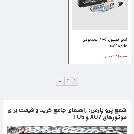
شمع چمپیون ۹۰۰۶ ایریدیومی
rec10wypb4
۸۹۰,۰۰۰
تومان
←
2
1
شمع پژو پارس: راهنمای جامع خرید و قیمت برای
موتورهای XU7 و TU5