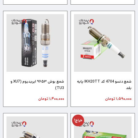
شمع دنسو 4704 کد IKH20TT پایه
شمع بوش ۹۶۵۳ ایریدیوم (XU7 و
بلند
TU3)
۱,۵۹۰,۰۰۰
تومان
۱,۴۰۰,۰۰۰
تومان
حراج!