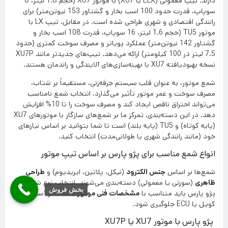
دارند. تیپ معمولی (ELX یا XU7) با موتور XU7 (حجم 1.8 لیتر، 8
سوپاپ، قدرت حدود 100 اسب بخار و گشتاور 153 نیوتن‌متر) برای
رانندگی اقتصادی و شهری طراحی شده است. در مقابل، تیپ LX با
موتور TU5 (حجم 1.6 لیتر، 16 سوپاپ، قدرت 108 اسب بخار و
گشتاور 142 نیوتن‌متر) عملکرد پویاتر و مصرف سوخت کمتری (حدود
7.5 لیتر در 100 کیلومتر) ارائه می‌دهد. تیپ‌های جدیدتر مانند XU7P
نسخه بهبودیافته XU7 با بهینه‌سازی‌های آلایندگی و راندمان هستند.
شمع موتور، به عنوان قلب سیستم جرقه‌زنی، مستقیماً بر شتاب،
مصرف سوخت و عمر موتور تأثیر می‌گذارد. انتخاب شمع نامناسب
می‌تواند احتراق ناقص ایجاد کند و مصرف سوخت را تا 10% افزایش
دهد. در این دسته‌بندی، تمرکز ما بر شمع‌های سازگار با موتورهای XU7
(پایه کوتاه) و TU5 (پایه بلند) است تا شما بتوانید بر اساس نیازهای
خود (مانند رانندگی شهری یا طولانی‌مدت) انتخاب کنید.
انواع شمع مناسب برای پژو پارس بر اساس تیپ موتور
شمع‌ها بر اساس
جنس الکترود
(نیکل، پلاتین، ایریدیوم) و
طراحی
ظاهری
(سوزنی یا معمولی) دسته‌بندی می‌شوند. انتخاب نوع شمع برای
بخش فروش
پژو پارس باید متناسب با
مشخصات فنی موتور
باشد تا از آسیب به
کویل یا ECU جلوگیری شود.
پژو پارس با موتور XU7 یا XU7P