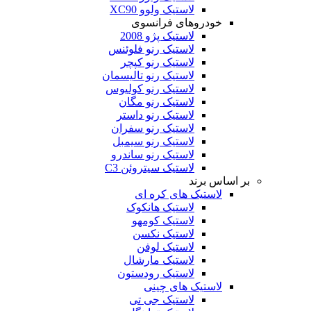
لاستیک ولوو XC90
خودروهای فرانسوی
لاستیک پژو 2008
لاستیک رنو فلوئنس
لاستیک رنو کپچر
لاستیک رنو تالیسمان
لاستیک رنو کولیوس
لاستیک رنو مگان
لاستیک رنو داستر
لاستیک رنو سفران
لاستیک رنو سیمبل
لاستیک رنو ساندرو
لاستیک سیتروئن C3
بر اساس برند
لاستیک های کره ای
لاستیک هانکوک
لاستیک کومهو
لاستیک نکسن
لاستیک لوفن
لاستیک مارشال
لاستیک رودستون
لاستیک های چینی
لاستیک جی تی