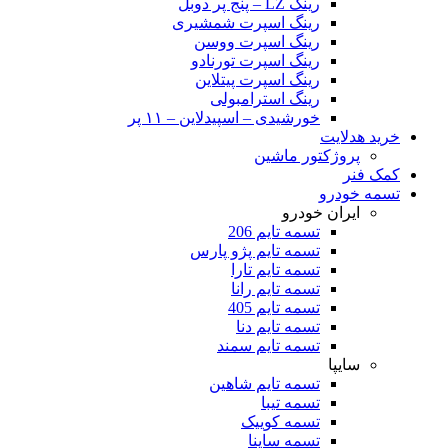
رینگ LZ – پنج پر دوبل
رینگ اسپرت شمشیری
رینگ اسپرت ووسن
رینگ اسپرت تورنادو
رینگ اسپرت پیتلاین
رینگ استرامبولی
خورشیدی – اسپیدلاین – ۱۱ پر
خرید هدلایت
پروژکتور ماشین
کمک فنر
تسمه خودرو
ایران خودرو
تسمه تایم 206
تسمه تایم پژو پارس
تسمه تایم تارا
تسمه تایم رانا
تسمه تایم 405
تسمه تایم دنا
تسمه تایم سمند
سایپا
تسمه تایم شاهین
تسمه تیبا
تسمه کوییک
تسمه ساینا