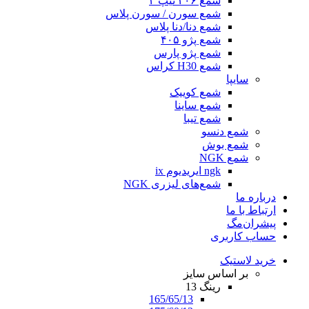
شمع ۲۰۶ تیپ ۲
شمع سورن / سورن پلاس
شمع دنا/دنا پلاس
شمع پژو ۴۰۵
شمع پژو پارس
شمع H30 کراس
سایپا
شمع کوییک
شمع ساینا
شمع تیبا
شمع دنسو
شمع بوش
شمع NGK
ngk ایریدیوم ix
شمع‌های لیزری NGK
درباره ما
ارتباط با ما
پیشران‌مگ
حساب کاربری
خرید لاستیک
بر اساس سایز
رینگ 13
165/65/13