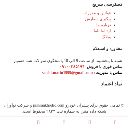
دسترسی سریع
قوانین و مقررات
پیگیری سفارش
درباره ما
ارتباط باما
وبلاگ
مشاوره و استعلام
شنبه تا پنجشنبه، از ساعت 9 الی 18 پاسخگوی سوالات شما هستیم.
تماس فوری با فروش
:
۰۹۱۰۰۲۸۵۱۹۴
تماس با مدیریت
:‌ salehi.matin1999@gmail.com
نماد اعتماد
© تمامی حقوق برای پیشران خودرو pishrankhodro.com و شرکت نوآوران
شبکه داده متین به شماره ثبت ۲۸۳۳ محفوظ است.