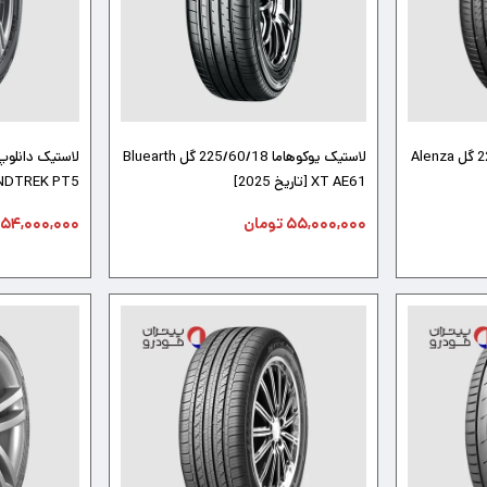
لاستیک بریجستون 225/60/18 گل Alenza
لاستیک یوکوهاما 225/60/18 گل Bluearth
XT AE61 [تاریخ 2025]
GRANDTREK PT5 [تاری
۵۵,۰۰۰,۰۰۰
تومان
۵۴,۰۰۰,۰۰۰