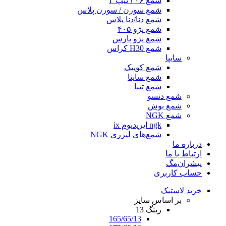
شمع ۲۰۶ تیپ ۲
شمع سورن / سورن پلاس
شمع دنا/دنا پلاس
شمع پژو ۴۰۵
شمع پژو پارس
شمع H30 کراس
سایپا
شمع کوییک
شمع ساینا
شمع تیبا
شمع دنسو
شمع بوش
شمع NGK
ngk ایریدیوم ix
شمع‌های لیزری NGK
درباره ما
ارتباط با ما
پیشران‌مگ
حساب کاربری
خرید لاستیک
بر اساس سایز
رینگ 13
165/65/13