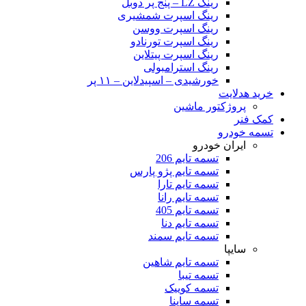
رینگ LZ – پنج پر دوبل
رینگ اسپرت شمشیری
رینگ اسپرت ووسن
رینگ اسپرت تورنادو
رینگ اسپرت پیتلاین
رینگ استرامبولی
خورشیدی – اسپیدلاین – ۱۱ پر
خرید هدلایت
پروژکتور ماشین
کمک فنر
تسمه خودرو
ایران خودرو
تسمه تایم 206
تسمه تایم پژو پارس
تسمه تایم تارا
تسمه تایم رانا
تسمه تایم 405
تسمه تایم دنا
تسمه تایم سمند
سایپا
تسمه تایم شاهین
تسمه تیبا
تسمه کوییک
تسمه ساینا