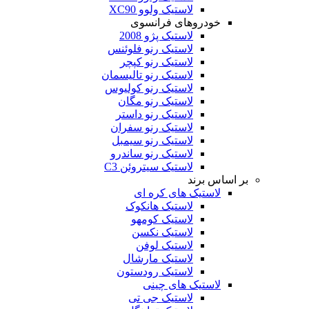
لاستیک ولوو XC90
خودروهای فرانسوی
لاستیک پژو 2008
لاستیک رنو فلوئنس
لاستیک رنو کپچر
لاستیک رنو تالیسمان
لاستیک رنو کولیوس
لاستیک رنو مگان
لاستیک رنو داستر
لاستیک رنو سفران
لاستیک رنو سیمبل
لاستیک رنو ساندرو
لاستیک سیتروئن C3
بر اساس برند
لاستیک های کره ای
لاستیک هانکوک
لاستیک کومهو
لاستیک نکسن
لاستیک لوفن
لاستیک مارشال
لاستیک رودستون
لاستیک های چینی
لاستیک جی تی