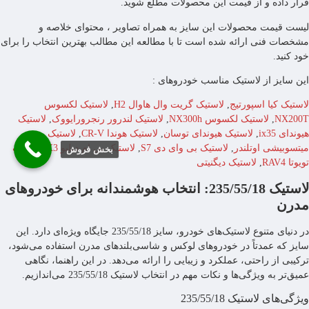
قرار داده و از قیمت این محصولات مطلع شوید.
لیست قیمت محصولات این سایز به همراه تصاویر ، محتوای خلاصه و
مشخصات فنی ارائه شده است تا با مطالعه این مطالب بهترین انتخاب را برای
خود کنید.
این سایز از لاستیک مناسب خودروهای :
لاستیک کیا اسپورتیج
,
لاستیک گریت وال هاوال H2
,
لاستیک لکسوس
NX200T
,
لاستیک لکسوس NX300h
,
لاستیک لندرور رنجرورایووک
,
لاستیک
هیوندای ix35
,
لاستیک هیوندای توسان
,
لاستیک هوندا CR-V
,
لاستیک
میتسوبیشی اوتلندر
,
لاستیک بی وای دی S7
,
لاستیک بی ام دبلیو X3
,
لاستیک
بخش فروش
تویوتا RAV4
,
لاستیک دیگنیتی
لاستیک 235/55/18: انتخاب هوشمندانه برای خودروهای
مدرن
در دنیای متنوع لاستیک‌های خودرو، سایز 235/55/18 جایگاه ویژه‌ای دارد. این
سایز که عمدتاً در خودروهای لوکس و شاسی‌بلندهای مدرن استفاده می‌شود،
ترکیبی از راحتی، عملکرد و زیبایی را ارائه می‌دهد. در این راهنما، نگاهی
عمیق‌تر به ویژگی‌ها و نکات مهم در انتخاب لاستیک 235/55/18 می‌اندازیم.
ویژگی‌های لاستیک 235/55/18