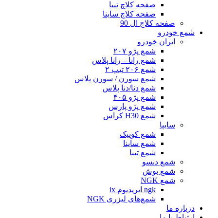
صفحه کلاچ تیبا
صفحه کلاچ ساینا
صفحه کلاچ ال 90
شمع خودرو
ایران خودرو
شمع پژو ۲۰۷
شمع رانا – رانا پلاس
شمع ۲۰۶ تیپ ۲
شمع سورن / سورن پلاس
شمع دنا/دنا پلاس
شمع پژو ۴۰۵
شمع پژو پارس
شمع H30 کراس
سایپا
شمع کوییک
شمع ساینا
شمع تیبا
شمع دنسو
شمع بوش
شمع NGK
ngk ایریدیوم ix
شمع‌های لیزری NGK
درباره ما
ارتباط با ما