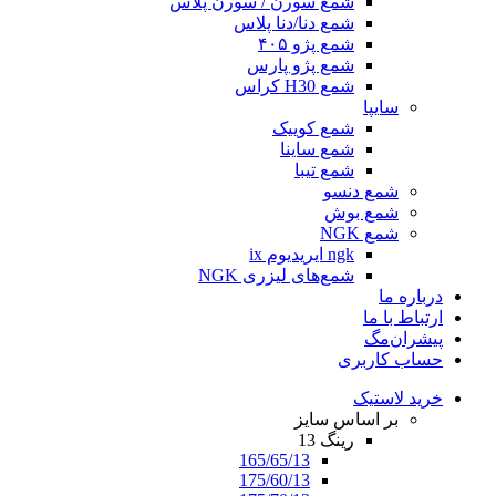
شمع سورن / سورن پلاس
شمع دنا/دنا پلاس
شمع پژو ۴۰۵
شمع پژو پارس
شمع H30 کراس
سایپا
شمع کوییک
شمع ساینا
شمع تیبا
شمع دنسو
شمع بوش
شمع NGK
ngk ایریدیوم ix
شمع‌های لیزری NGK
درباره ما
ارتباط با ما
پیشران‌مگ
حساب کاربری
خرید لاستیک
بر اساس سایز
رینگ 13
165/65/13
175/60/13